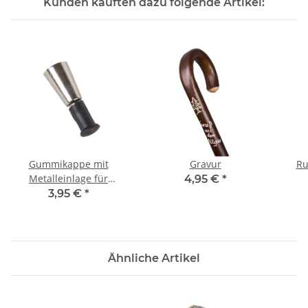
Kunden kauften dazu folgende Artikel:
Gummikappe mit
Gravur
Ru
Metalleinlage für
4,95 €
*
Bergstockspitze, 8 mm
3,95 €
*
Ähnliche Artikel