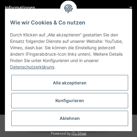
Informationen
Wie wir Cookies & Co nutzen
Gesetzliche Informationen
Durch Klicken auf „Alle akzeptieren“ gestatten Sie den
Zahlungsarten
Einsatz folgender Dienste auf unserer Website: YouTube,
Vimeo, dash.bar. Sie können die Einstellung jederzeit
ändern (Fingerabdruck-Icon links unten). Weitere Details
finden Sie unter
Konfigurieren
und in unserer
Datenschutzerklärung
.
Versand
Alle akzeptieren
Widerrufsbutton
Konfigurieren
* Alle Preise inkl. gesetzlicher USt., zzgl.
Versand
Ablehnen
© stockladen
Realisiert durch
KB Concept
Powered by
JTL-Shop