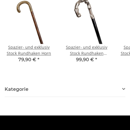
Spazier- und exklusiv
Spazier- und exklusiv
Spa
Stock Rundhaken Horn
Stock Rundhaken
Stoc
Bambus imitiert,
s
79,90 €
*
99,90 €
*
verchromt
Kategorie