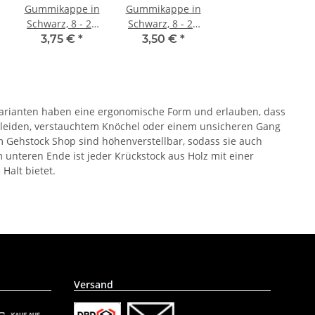
Gummikappe in
Gummikappe in
Schwarz, 8 - 22
Schwarz, 8 - 22
mm 16 mm (Gr.
mm 14 mm (Gr.
3,75 €
*
3,50 €
*
0)
2/0)
e Varianten haben eine ergonomische Form und erlauben, dass
hleiden, verstauchtem Knöchel oder einem unsicheren Gang
 Gehstock Shop sind höhenverstellbar, sodass sie auch
unteren Ende ist jeder Krückstock aus Holz mit einer
Halt bietet.
Versand