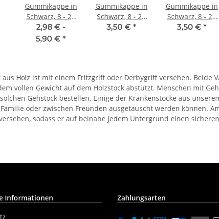
Gummikappe in
Gummikappe in
Gummikappe in
Schwarz, 8 - 22
Schwarz, 8 - 22
Schwarz, 8 - 22
mm
mm 10 mm (Gr.
mm 12 mm (Gr.
2,98 € -
3,50 €
*
3,50 €
*
4/0)
3/0)
5,90 €
*
k aus Holz ist mit einem Fritzgriff oder Derbygriff versehen. Beid
dem vollen Gewicht auf dem Holzstock abstützt. Menschen mit Ge
solchen Gehstock bestellen. Einige der Krankenstöcke aus unserem
 Familie oder zwischen Freunden ausgetauscht werden können. Am 
rsehen, sodass er auf beinahe jedem Untergrund einen sicheren 
e Informationen
Zahlungsarten
tz