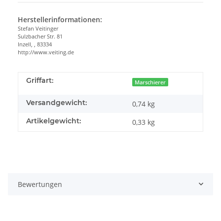
Herstellerinformationen:
Stefan Veitinger
Sulzbacher Str. 81
Inzell, , 83334
http://www.veiting.de
Griffart:
Marschierer
Versandgewicht:
0,74 kg
Artikelgewicht:
0,33
kg
Bewertungen