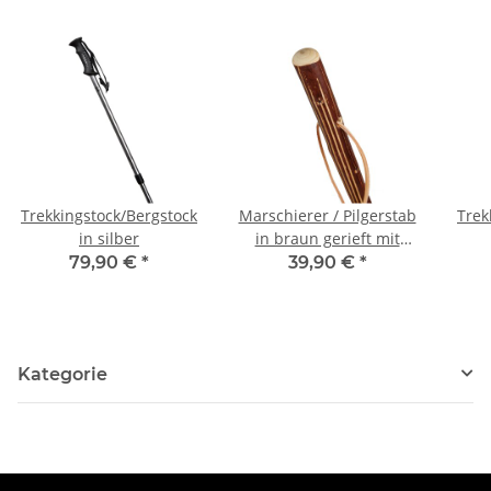
Trekkingstock/Bergstock
Marschierer / Pilgerstab
Trek
in silber
in braun gerieft mit
Lederschlaufe ca. 125
79,90 €
*
39,90 €
*
cm
Kategorie