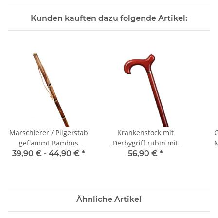
Kunden kauften dazu folgende Artikel:
Marschierer / Pilgerstab
Krankenstock mit
G
geflammt Bambus
Derbygriff rubin mit
M
imitiert mit
Goldring 96 cm
Ber
39,90 € -
44,90 €
*
56,90 €
*
Lederschlaufe bis 170
cm
Ähnliche Artikel