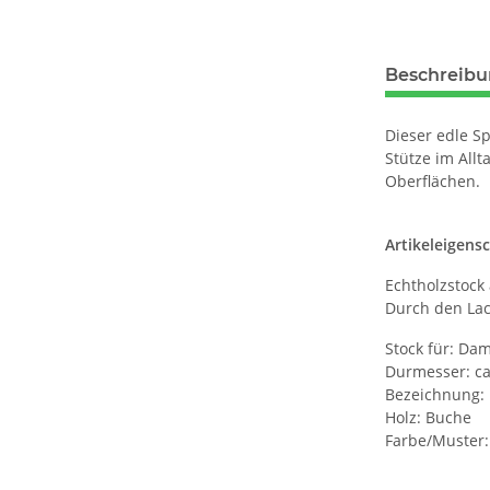
Beschreib
Dieser edle Sp
Stütze im All
Oberflächen.
Artikeleigens
Echtholzstock
Durch den Lack
Stock für: Da
Durmesser: c
Bezeichnung:
Holz: Buche
Farbe/Muster: