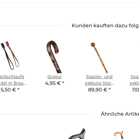
Kunden kauften dazu folg
tockschlaufe
Gravur
Spazier- und
Spa
rdel in Braun
exklusiv Stock
exkl
4,95 €
*
o. Schwarz
Knauf braun auf
Knauf
5,50 €
*
89,90 €
*
11
Braun
Bambus 90 cm
Ähnliche Artik