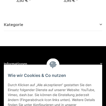
mm (Gr. 4/0)
Bergstockspitze, 8 mm
3,50 €
*
3,95 €
*
Kategorie
Informationen
Wie wir Cookies & Co nutzen
Gesetzliche Informationen
Durch Klicken auf „Alle akzeptieren“ gestatten Sie den
Zahlungsarten
Einsatz folgender Dienste auf unserer Website: YouTube,
Vimeo, dash.bar. Sie können die Einstellung jederzeit
ändern (Fingerabdruck-Icon links unten). Weitere Details
finden Sie unter
Konfigurieren
und in unserer